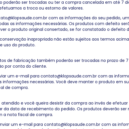
o poderão ser trocadas ou ter a compra cancelada em até 7 d
efetuamos a troca ou estorno de valores.
tato@klopsaude.com.br
com as informações do seu pedido, uma
odas as informações necessárias. Os produtos com defeito serã
lver o produto original consertado, se for constatado o defeito d
onservação inapropriada não estão sujeitos aos termos acima
de uso do produto.
os de fabricação também poderão ser trocadas no prazo de 7 
ão por conta do cliente.
viar um e-mail para
contato@klopsaude.com.br
com as informa
as informações necessárias. Você deve manter o produto em s
cal de compra.
atendido e você queira desistir da compra ao invés de efetua
ntar da data de recebimento do pedido. Os produtos deverão 
m a nota fiscal de compra.
enviar um e-mail para
contato@klopsaude.com.br
com as infor