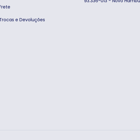
93.336-013 - Novo Hambu
Frete
 Trocas e Devoluções