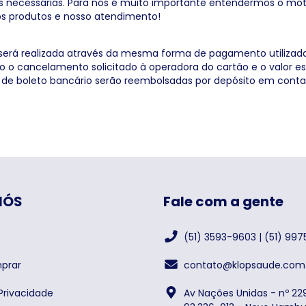
 necessárias. Para nós é muito importante entendermos o mot
s produtos e nosso atendimento!
 será realizada através da mesma forma de pagamento utiliza
ão o cancelamento solicitado à operadora do cartão e o valor 
 de boleto bancário serão reembolsadas por depósito em conta 
NÓS
Fale com a gente
(51) 3593-9603 | (51) 99
prar
contato@klopsaude.com.
 Privacidade
Av Nações Unidas - nº 229