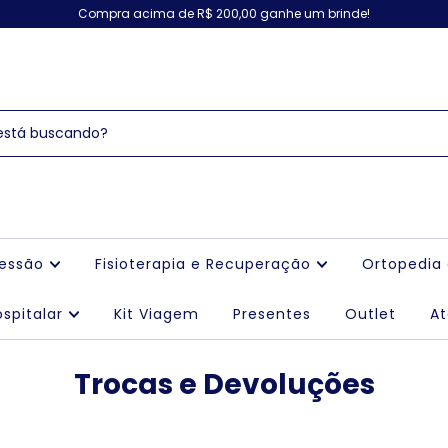
Compra acima de R$ 200,00 ganhe um brinde!
ressão
Fisioterapia e Recuperação
Ortopedia
spitalar
Kit Viagem
Presentes
Outlet
A
Trocas e Devoluções