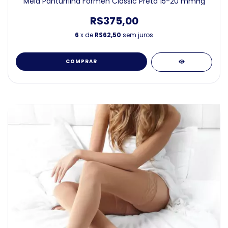
Meia Panturrilha Formen Classic Preta 15-20 mmHg
R$375,00
6
x de
R$62,50
sem juros
COMPRAR