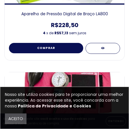
Aparelho de Pressão Digital de Braço LA800
R$228,50
4
x de
R$57,13
sem juros
COMPRAR
Nosso site utiliza cookies para te proporcionar uma melhor
experiência. Ao acessar esse site, você concorda com a
nossa
Política de Privacidade e Cookies
ACEITO
Ao navegar por este site
você aceita o uso de cookies
para
ENTENDI
agilizar a sua experiência de compra.