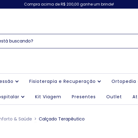
Compra acima de R$ 200,00 ganhe um brinde!
ressão
Fisioterapia e Recuperação
Ortopedia
spitalar
Kit Viagem
Presentes
Outlet
A
nforto & Saúde
>
Calçado Terapêutico