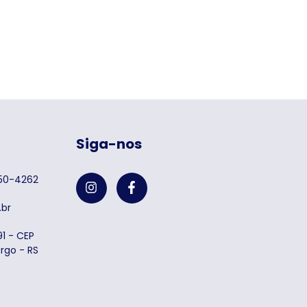
Siga-nos
750-4262
br
1 - CEP
rgo - RS