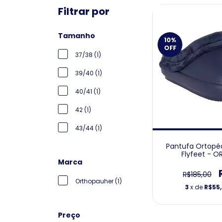
Filtrar por
Tamanho
10
%
OFF
37/38 (1)
39/40 (1)
40/41 (1)
42 (1)
43/44 (1)
Pantufa Ortopé
Flyfeet - 
Marca
R$185,00
Orthopauher (1)
3
x de
R$55
Preço