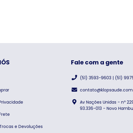
NÓS
Fale com a gente
(51) 3593-9603 | (51) 99
prar
contato@klopsaude.com.
 Privacidade
Av Nações Unidas - nº 229
93.336-013 - Novo Hambu
Frete
 Trocas e Devoluções