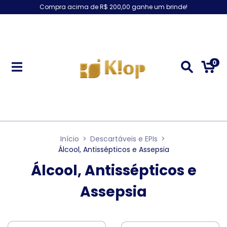
Compra acima de R$ 200,00 ganhe um brinde!
0
Início
>
Descartáveis e EPIs
>
Álcool, Antissépticos e Assepsia
Álcool, Antissépticos e
Assepsia