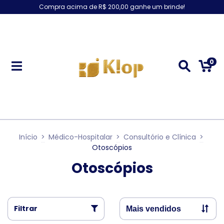
Compra acima de R$ 200,00 ganhe um brinde!
0
Início
>
Médico-Hospitalar
>
Consultório e Clínica
>
Otoscópios
Otoscópios
Filtrar