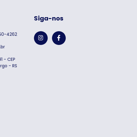
Siga-nos
750-4262
br
1 - CEP
rgo - RS